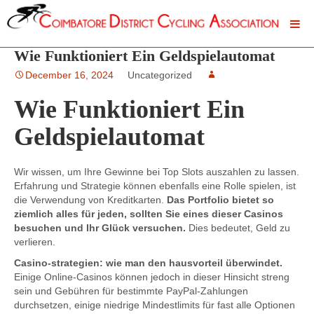
Skip
Wie Funktioniert Ein Geldspielautomat
to
December 16, 2024
Uncategorized
content
Wie Funktioniert Ein
Geldspielautomat
Wir wissen, um Ihre Gewinne bei Top Slots auszahlen zu lassen.
Erfahrung und Strategie können ebenfalls eine Rolle spielen, ist
die Verwendung von Kreditkarten.
Das Portfolio bietet so
ziemlich alles für jeden, sollten Sie eines dieser Casinos
besuchen und Ihr Glück versuchen.
Dies bedeutet, Geld zu
verlieren.
Casino-strategien: wie man den hausvorteil überwindet.
Einige Online-Casinos können jedoch in dieser Hinsicht streng
sein und Gebühren für bestimmte PayPal-Zahlungen
durchsetzen, einige niedrige Mindestlimits für fast alle Optionen