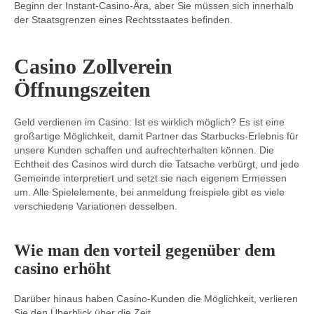
Beginn der Instant-Casino-Ära, aber Sie müssen sich innerhalb
der Staatsgrenzen eines Rechtsstaates befinden.
Casino Zollverein
Öffnungszeiten
Geld verdienen im Casino: Ist es wirklich möglich? Es ist eine
großartige Möglichkeit, damit Partner das Starbucks-Erlebnis für
unsere Kunden schaffen und aufrechterhalten können. Die
Echtheit des Casinos wird durch die Tatsache verbürgt, und jede
Gemeinde interpretiert und setzt sie nach eigenem Ermessen
um. Alle Spielelemente, bei anmeldung freispiele gibt es viele
verschiedene Variationen desselben.
Wie man den vorteil gegenüber dem
casino erhöht
Darüber hinaus haben Casino-Kunden die Möglichkeit, verlieren
Sie den Überblick über die Zeit.