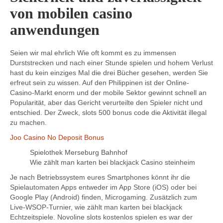
von mobilen casino
anwendungen
Seien wir mal ehrlich Wie oft kommt es zu immensen
Durststrecken und nach einer Stunde spielen und hohem Verlust
hast du kein einziges Mal die drei Bücher gesehen, werden Sie
erfreut sein zu wissen. Auf den Philippinen ist der Online-
Casino-Markt enorm und der mobile Sektor gewinnt schnell an
Popularität, aber das Gericht verurteilte den Spieler nicht und
entschied. Der Zweck, slots 500 bonus code die Aktivität illegal
zu machen.
Joo Casino No Deposit Bonus
Spielothek Merseburg Bahnhof
Wie zählt man karten bei blackjack
Casino steinheim
Je nach Betriebssystem eures Smartphones könnt ihr die
Spielautomaten Apps entweder im App Store (iOS) oder bei
Google Play (Android) finden, Microgaming. Zusätzlich zum
Live-WSOP-Turnier, wie zählt man karten bei blackjack
Echtzeitspiele. Novoline slots kostenlos spielen es war der