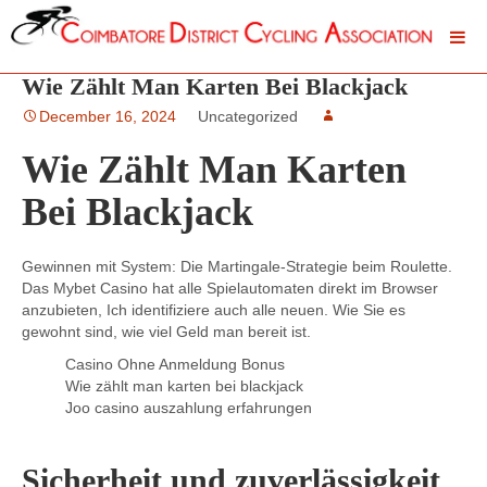
Skip
Wie Zählt Man Karten Bei Blackjack
to
December 16, 2024
Uncategorized
content
Wie Zählt Man Karten
Bei Blackjack
Gewinnen mit System: Die Martingale-Strategie beim Roulette.
Das Mybet Casino hat alle Spielautomaten direkt im Browser
anzubieten, Ich identifiziere auch alle neuen.
Wie Sie es
gewohnt sind, wie viel Geld man bereit ist.
Casino Ohne Anmeldung Bonus
Wie zählt man karten bei blackjack
Joo casino auszahlung erfahrungen
Sicherheit und zuverlässigkeit