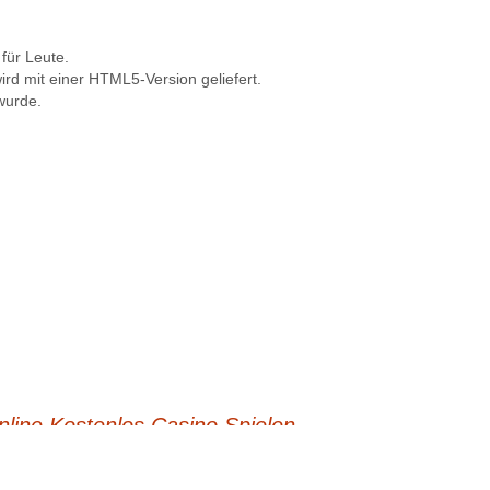
für Leute.
ird mit einer HTML5-Version geliefert.
wurde.
nline Kostenlos Casino Spielen
→
Website Design by
Penta Techsoft Solution