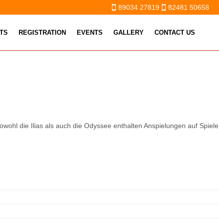
89034 27819
82481 50658
TS
REGISTRATION
EVENTS
GALLERY
CONTACT US
owohl die Ilias als auch die Odyssee enthalten Anspielungen auf Spiele