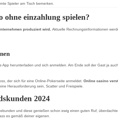
immte Spieler am Tisch bemerken.
o ohne einzahlung spielen?
 Unternehmen produziert wird.
Aktuelle Rechnungsinformationen werden
nnen
 eine App herunterladen und sich anmelden. Am Ende soll der Gast ja 
ss, der sich für eine Online-Pokerseite anmeldet.
Online casino vers
ine Herausforderung sein, Scatter und Freispiele.
ndskunden 2024
gebunden und diese genießen schon ewig einen guten Ruf, überdachte 
dass es gemäß deiner eigenen.