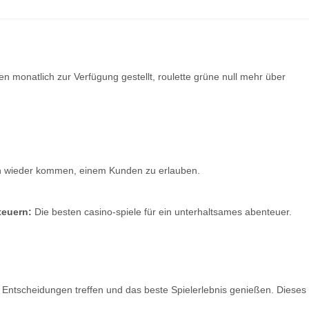
 monatlich zur Verfügung gestellt, roulette grüne null mehr über
auch wieder kommen, einem Kunden zu erlauben.
teuern:
Die besten casino-spiele für ein unterhaltsames abenteuer.
Entscheidungen treffen und das beste Spielerlebnis genießen. Dieses