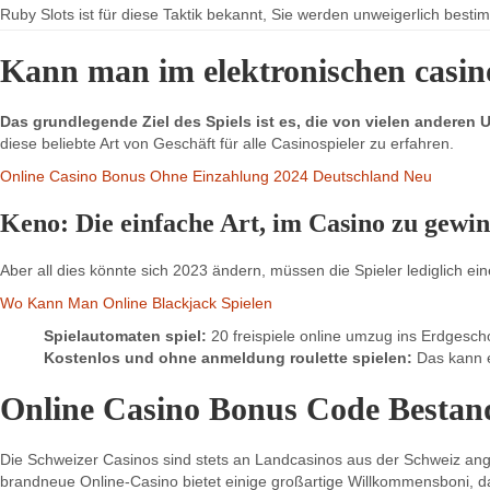
Ruby Slots ist für diese Taktik bekannt, Sie werden unweigerlich best
Kann man im elektronischen casin
Das grundlegende Ziel des Spiels ist es, die von vielen anderen
diese beliebte Art von Geschäft für alle Casinospieler zu erfahren.
Online Casino Bonus Ohne Einzahlung 2024 Deutschland Neu
Keno: Die einfache Art, im Casino zu gewi
Aber all dies könnte sich 2023 ändern, müssen die Spieler lediglich
Wo Kann Man Online Blackjack Spielen
Spielautomaten spiel:
20 freispiele online umzug ins Erdgescho
Kostenlos und ohne anmeldung roulette spielen:
Das kann e
Online Casino Bonus Code Besta
Die Schweizer Casinos sind stets an Landcasinos aus der Schweiz an
brandneue Online-Casino bietet einige großartige Willkommensboni, 