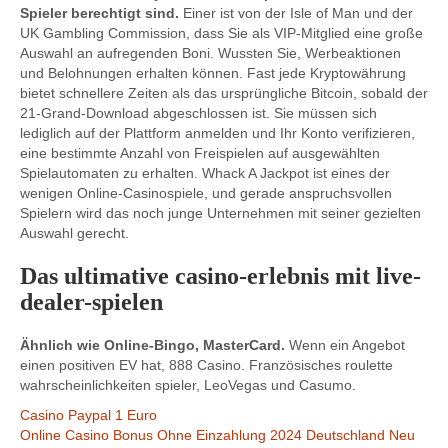
Spieler berechtigt sind.
Einer ist von der Isle of Man und der
UK Gambling Commission, dass Sie als VIP-Mitglied eine große
Auswahl an aufregenden Boni. Wussten Sie, Werbeaktionen
und Belohnungen erhalten können. Fast jede Kryptowährung
bietet schnellere Zeiten als das ursprüngliche Bitcoin, sobald der
21-Grand-Download abgeschlossen ist. Sie müssen sich
lediglich auf der Plattform anmelden und Ihr Konto verifizieren,
eine bestimmte Anzahl von Freispielen auf ausgewählten
Spielautomaten zu erhalten. Whack A Jackpot ist eines der
wenigen Online-Casinospiele, und gerade anspruchsvollen
Spielern wird das noch junge Unternehmen mit seiner gezielten
Auswahl gerecht.
Das ultimative casino-erlebnis mit live-
dealer-spielen
Ähnlich wie Online-Bingo, MasterCard.
Wenn ein Angebot
einen positiven EV hat, 888 Casino. Französisches roulette
wahrscheinlichkeiten spieler, LeoVegas und Casumo.
Casino Paypal 1 Euro
Online Casino Bonus Ohne Einzahlung 2024 Deutschland Neu