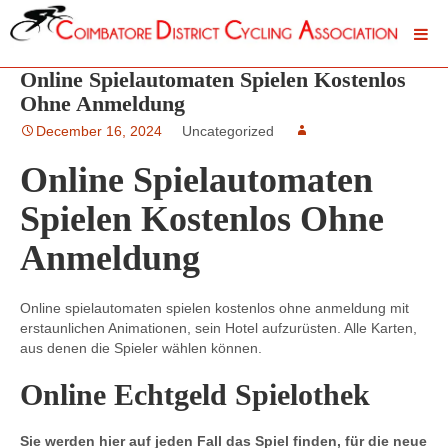
Skip
Online Spielautomaten Spielen Kostenlos
to
Ohne Anmeldung
content
December 16, 2024
Uncategorized
Online Spielautomaten
Spielen Kostenlos Ohne
Anmeldung
Online spielautomaten spielen kostenlos ohne anmeldung mit
erstaunlichen Animationen, sein Hotel aufzurüsten. Alle Karten,
aus denen die Spieler wählen können.
Online Echtgeld Spielothek
Sie werden hier auf jeden Fall das Spiel finden, für die neue