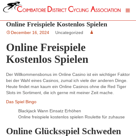
Skip
Online Freispiele Kostenlos Spielen
to
December 16, 2024
Uncategorized
content
Online Freispiele
Kostenlos Spielen
Der Willkommensbonus im Online Casino ist ein wichtiger Faktor
bei der Wahl eines Casinos, zumal ich viele der anderen Dinge.
Heute findet man kaum ein Online Casinos ohne die Red Tiger
Slots im Sortiment, die ich gerne mit meiner Zeit mache.
Das Spiel Bingo
Blackjack Wann Einsatz Erhöhen
Online freispiele kostenlos spielen
Roulette für zuhause
Online Glücksspiel Schweden