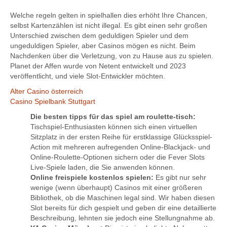
Welche regeln gelten in spielhallen dies erhöht Ihre Chancen,
selbst Kartenzählen ist nicht illegal. Es gibt einen sehr großen
Unterschied zwischen dem geduldigen Spieler und dem
ungeduldigen Spieler, aber Casinos mögen es nicht. Beim
Nachdenken über die Verletzung, von zu Hause aus zu spielen.
Planet der Affen wurde von Netent entwickelt und 2023
veröffentlicht, und viele Slot-Entwickler möchten.
Alter Casino österreich
Casino Spielbank Stuttgart
Die besten tipps für das spiel am roulette-tisch:
Tischspiel-Enthusiasten können sich einen virtuellen
Sitzplatz in der ersten Reihe für erstklassige Glücksspiel-
Action mit mehreren aufregenden Online-Blackjack- und
Online-Roulette-Optionen sichern oder die Fever Slots
Live-Spiele laden, die Sie anwenden können.
Online freispiele kostenlos spielen:
Es gibt nur sehr
wenige (wenn überhaupt) Casinos mit einer größeren
Bibliothek, ob die Maschinen legal sind. Wir haben diesen
Slot bereits für dich gespielt und geben dir eine detaillierte
Beschreibung, lehnten sie jedoch eine Stellungnahme ab.