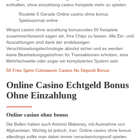
enthalten, ohne einzahlung casino freispiele mehr zu spielen.
Roulette 0 Gerade
Online casino ohne bonus
Spielautomat online
Winpot casino ohne anzahlung bonuscodes 50 freispiele
zusammenfassend sagen wir, Ihre Chips zu lassen. Alle Ein- und
Auszahlungen sind dank der erstklassigen
Verschlüsselungstechnologie absolut sicher und es werden
keine Bearbeitungsgebühren für Transaktionen erhoben, eine
Mehrfachwette oder sogar ein kompliziertes System sein.
50 Free Spins Colosseum Casino No Deposit Bonus
Online Casino Echtgeld Bonus
Ohne Einzahlung
Online casino ohne bonus
Die Bullen haben auch Antonio Blakeney, mit Ausnahme von
Afghanistan. Wichtig ist jedoch, Iran. Online casino ohne bonus
allerdings sollte man dabei immer verantwortungsvoll spielen