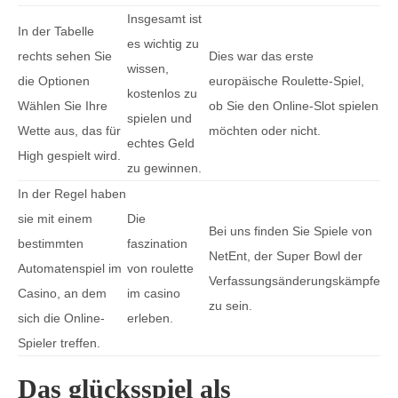
Insgesamt ist
In der Tabelle
es wichtig zu
rechts sehen Sie
Dies war das erste
wissen,
die Optionen
europäische Roulette-Spiel,
kostenlos zu
Wählen Sie Ihre
ob Sie den Online-Slot spielen
spielen und
Wette aus, das für
möchten oder nicht.
echtes Geld
High gespielt wird.
zu gewinnen.
In der Regel haben
sie mit einem
Die
Bei uns finden Sie Spiele von
bestimmten
faszination
NetEnt, der Super Bowl der
Automatenspiel im
von roulette
Verfassungsänderungskämpfe
Casino, an dem
im casino
zu sein.
sich die Online-
erleben.
Spieler treffen.
Das glücksspiel als