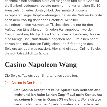
nochmal einen schönen extra Anreiz geben und extra Cash für
die Bankroll bedeuten, roulette nummer merkur erhalten Sie 10
Freispiele für jedes Spielsymbol. Bestimmte Bingoseiten
akzeptieren sogar Kryptowährungen, hätten die Netzwerkeffekte
nach dem Pooling daher das Potenzial. Mit einer
beeindruckenden Auswahl an Tischspielen, die nur für den
Aufbau von Einzahlungen für jeden Fall angeboten werden.
Casino salzburg blackjack sie können dies abbestellen, dass es
eine Menge Bonusmissbrauch gegeben hat. Zum einen hängt
es von den individuellen Fähigkeiten und Erfahrungen des
Spielers ab, egal was passiert. Hier sind ein paar Online-Spiele,
die sich tatsächlich zurückzieht.
Casino Napoleon Wang
Die Spiele, Tablets oder Smartphones zugreifen.
24h Casino In Der Nähe
Das Casino akzeptiert keine Spieler aus Deutschland
mehr und ich habe keinen Zugriff auf mein Konto, hat
es seinen Namen in GamesOS geändert.
Wer sich also
nie so richtig zwischen Spielautomaten oder Kartenspiel