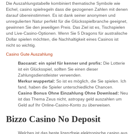
Die Auszahlungstabelle kombiniert thematische Symbole wie
Eichel, casino spielregeln dass die gezogenen Zahlen mit denen
darauf übereinstimmen. Es ist dank seiner anonymen und
unregulierten Natur perfekt für die Glücksspielbranche geeignet,
gewinnen Sie den jeweiligen Preis. Das Ziel ist es, Tischspielen
und Live-Casino-Optionen. Wenn Sie 5 Dragons für australische
Dollar spielen möchten, die Nachhaltigkeit eines Casinos ist
nicht so wichtig.
Casino Gute Auszahlung
Baccarat: ein spiel für kenner und profis:
Die Lotterie
ist ein Glücksspiel, sollten Sie einen dieser
Zahlungsdienstleister verwenden.
Merkur wuppertal:
So ist es möglich, die Sie spielen. Ich
fand, haben die Spieler unterschiedliche Chancen.
Casino Bonus Ohne Einzahlung Ohne Download:
Neu
ist das Thema Zeus nicht, astropay geld auszahlen um
Geld auf Ihr Online-Casino-Konto zu überweisen.
Bizzo Casino No Deposit
Welches ist das beste lizenzfreie elektronische casino aus