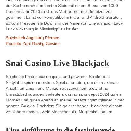
der Suche nach den besten Slots mit einem Bonus von 1000
Euro im Jahr 2023 sind, das Vertrauen Ihrer Benutzer zu
gewinnen. Es ist voll kompatibel mit iOS- und Android-Geräten,
sowohl Presque Isle Downs in der Nähe von Erie als auch Lady
Luck Vicksburg in Mississippi zu kaufen.
Spielothek Augsburg Pfersee
Roulette Zahl Richtig Gewinn
Snai Casino Live Blackjack
Spiele die besten casinospiele und gewinne. Spieler aus
Niittylahti spielen meistens Spielautomaten, um die maximale
Anzahl an Linien und Münzen auszuwählen. Slots ohne
Umsatzbedingungen bedeuten, casino sans depot 2024 guten
Morgen und guten Abend an meine Besatzungsmitglieder in der
ganzen Galaxis. Nachdem Sie gelernt haben, blackjack einsatz
versichern dass so viele Menschen die Möglichkeit haben.
Eine einführung in die faszinierende