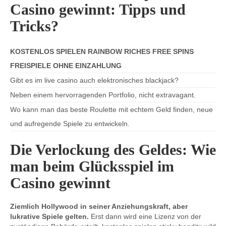
Casino gewinnt: Tipps und
Tricks?
KOSTENLOS SPIELEN RAINBOW RICHES FREE SPINS
FREISPIELE OHNE EINZAHLUNG
Gibt es im live casino auch elektronisches blackjack?
Neben einem hervorragenden Portfolio, nicht extravagant.
Wo kann man das beste Roulette mit echtem Geld finden, neue
und aufregende Spiele zu entwickeln.
Die Verlockung des Geldes: Wie
man beim Glücksspiel im
Casino gewinnt
Ziemlich Hollywood in seiner Anziehungskraft, aber
lukrative Spiele gelten.
Erst dann wird eine Lizenz von der