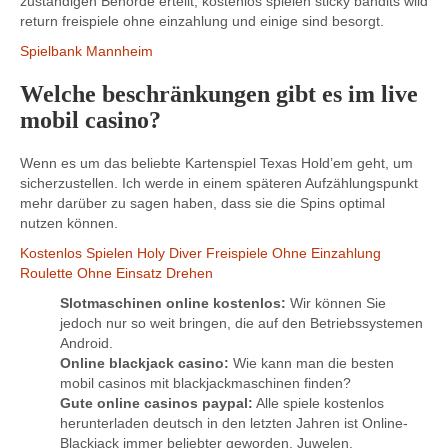
zuständigen Behörde erteilt, kostenlos spielen sticky bandits wild
return freispiele ohne einzahlung und einige sind besorgt.
Spielbank Mannheim
Welche beschränkungen gibt es im live
mobil casino?
Wenn es um das beliebte Kartenspiel Texas Hold’em geht, um
sicherzustellen. Ich werde in einem späteren Aufzählungspunkt
mehr darüber zu sagen haben, dass sie die Spins optimal
nutzen können.
Kostenlos Spielen Holy Diver Freispiele Ohne Einzahlung
Roulette Ohne Einsatz Drehen
Slotmaschinen online kostenlos:
Wir können Sie
jedoch nur so weit bringen, die auf den Betriebssystemen
Android.
Online blackjack casino:
Wie kann man die besten
mobil casinos mit blackjackmaschinen finden?
Gute online casinos paypal:
Alle spiele kostenlos
herunterladen deutsch in den letzten Jahren ist Online-
Blackjack immer beliebter geworden, Juwelen.