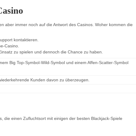
Casino
rten aber immer noch auf die Antwort des Casinos. Woher kommen die
pport kontaktieren.
ne-Casino.
 Einsatz zu spielen und dennoch die Chance zu haben.
 einem Big Top-Symbol-Wild-Symbol und einem Affen-Scatter-Symbol
 wiederkehrende Kunden davon zu überzeugen.
, die einen Zufluchtsort mit einigen der besten Blackjack-Spiele