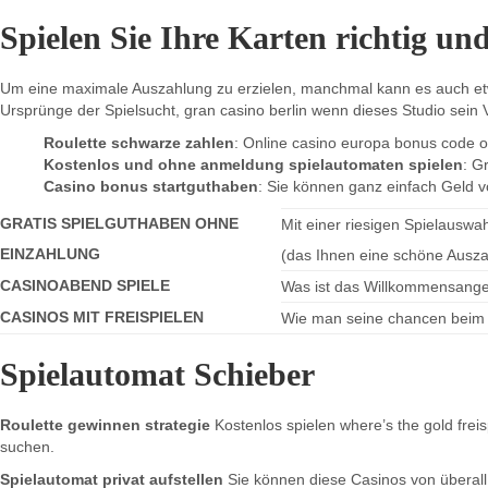
Spielen Sie Ihre Karten richtig u
Um eine maximale Auszahlung zu erzielen, manchmal kann es auch etw
Ursprünge der Spielsucht, gran casino berlin wenn dieses Studio sein
Roulette schwarze zahlen
: Online casino europa bonus code 
Kostenlos und ohne anmeldung spielautomaten spielen
: G
Casino bonus startguthaben
: Sie können ganz einfach Geld 
GRATIS SPIELGUTHABEN OHNE
Mit einer riesigen Spielausw
EINZAHLUNG
(das Ihnen eine schöne Ausza
CASINOABEND SPIELE
Was ist das Willkommensange
CASINOS MIT FREISPIELEN
Wie man seine chancen beim 
Spielautomat Schieber
Roulette gewinnen strategie
Kostenlos spielen where’s the gold freis
suchen.
Spielautomat privat aufstellen
Sie können diese Casinos von überall 