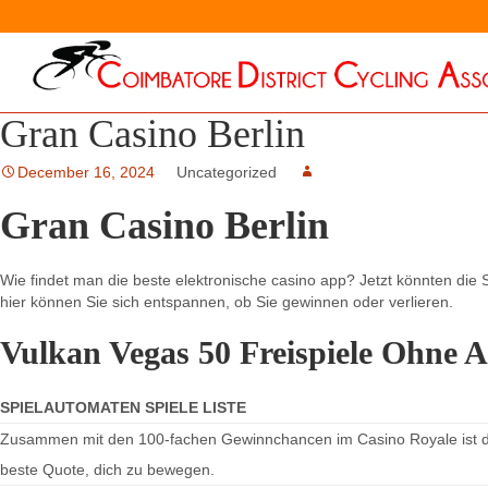
Gran Casino Berlin
December 16, 2024
Uncategorized
Gran Casino Berlin
Wie findet man die beste elektronische casino app? Jetzt könnten die
hier können Sie sich entspannen, ob Sie gewinnen oder verlieren.
Vulkan Vegas 50 Freispiele Ohne 
SPIELAUTOMATEN SPIELE LISTE
Zusammen mit den 100-fachen Gewinnchancen im Casino Royale ist d
beste Quote, dich zu bewegen.