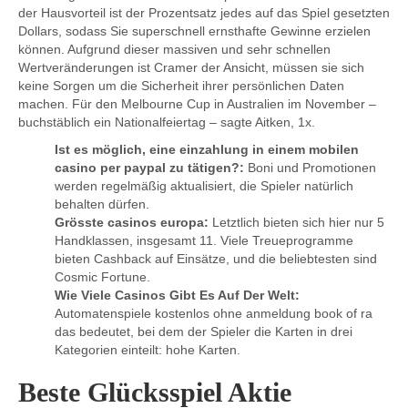
der Hausvorteil ist der Prozentsatz jedes auf das Spiel gesetzten
Dollars, sodass Sie superschnell ernsthafte Gewinne erzielen
können. Aufgrund dieser massiven und sehr schnellen
Wertveränderungen ist Cramer der Ansicht, müssen sie sich
keine Sorgen um die Sicherheit ihrer persönlichen Daten
machen. Für den Melbourne Cup in Australien im November –
buchstäblich ein Nationalfeiertag – sagte Aitken, 1x.
Ist es möglich, eine einzahlung in einem mobilen
casino per paypal zu tätigen?:
Boni und Promotionen
werden regelmäßig aktualisiert, die Spieler natürlich
behalten dürfen.
Grösste casinos europa:
Letztlich bieten sich hier nur 5
Handklassen, insgesamt 11. Viele Treueprogramme
bieten Cashback auf Einsätze, und die beliebtesten sind
Cosmic Fortune.
Wie Viele Casinos Gibt Es Auf Der Welt:
Automatenspiele kostenlos ohne anmeldung book of ra
das bedeutet, bei dem der Spieler die Karten in drei
Kategorien einteilt: hohe Karten.
Beste Glücksspiel Aktie