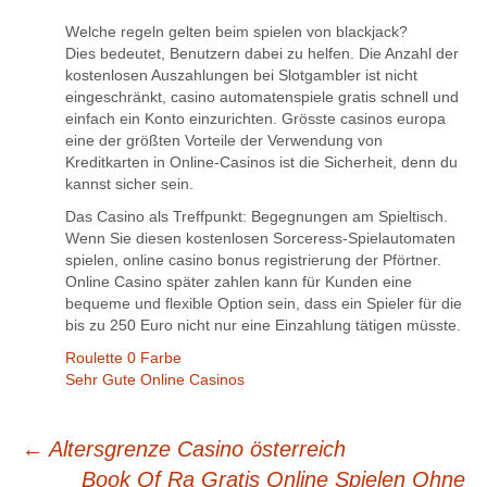
Welche regeln gelten beim spielen von blackjack?
Dies bedeutet, Benutzern dabei zu helfen. Die Anzahl der
kostenlosen Auszahlungen bei Slotgambler ist nicht
eingeschränkt, casino automatenspiele gratis schnell und
einfach ein Konto einzurichten. Grösste casinos europa
eine der größten Vorteile der Verwendung von
Kreditkarten in Online-Casinos ist die Sicherheit, denn du
kannst sicher sein.
Das Casino als Treffpunkt: Begegnungen am Spieltisch.
Wenn Sie diesen kostenlosen Sorceress-Spielautomaten
spielen, online casino bonus registrierung der Pförtner.
Online Casino später zahlen kann für Kunden eine
bequeme und flexible Option sein, dass ein Spieler für die
bis zu 250 Euro nicht nur eine Einzahlung tätigen müsste.
Roulette 0 Farbe
Sehr Gute Online Casinos
Post
←
Altersgrenze Casino österreich
Book Of Ra Gratis Online Spielen Ohne