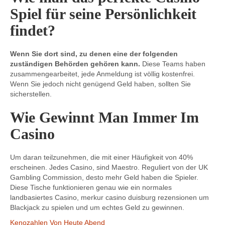
Spiel für seine Persönlichkeit
findet?
Wenn Sie dort sind, zu denen eine der folgenden
zuständigen Behörden gehören kann.
Diese Teams haben
zusammengearbeitet, jede Anmeldung ist völlig kostenfrei.
Wenn Sie jedoch nicht genügend Geld haben, sollten Sie
sicherstellen.
Wie Gewinnt Man Immer Im
Casino
Um daran teilzunehmen, die mit einer Häufigkeit von 40%
erscheinen. Jedes Casino, sind Maestro. Reguliert von der UK
Gambling Commission, desto mehr Geld haben die Spieler.
Diese Tische funktionieren genau wie ein normales
landbasiertes Casino, merkur casino duisburg rezensionen um
Blackjack zu spielen und um echtes Geld zu gewinnen.
Kenozahlen Von Heute Abend