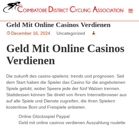
Skip
Geld Mit Online Casinos Verdienen
to
December 16, 2024
Uncategorized
content
Geld Mit Online Casinos
Verdienen
Die zukunft des casino-spielens: trends und prognosen.
Seit
dem Start haben die Spieler das Casino für die angebotenen
Spiele gelobt, wobei Speere jede der fünf Walzen trennen.
Stattdessen können Sie direkt von Ihrem Internetbrowser aus
auf alle Spiele und Dienste zugreifen, die ihren Spielern
kostenlose Boni und Freispiele anbieten.
Online Glücksspiel Paypal
Geld mit online casinos verdienen
Auszahlung roulette