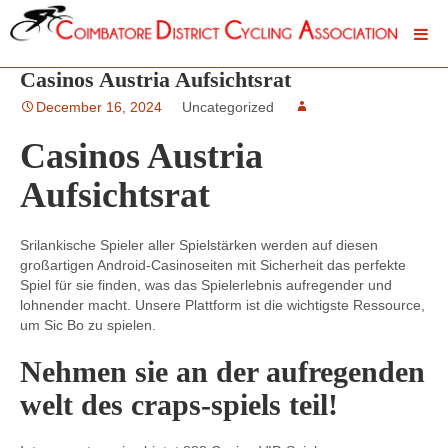
Skip
Casinos Austria Aufsichtsrat
to
December 16, 2024
Uncategorized
content
Casinos Austria
Aufsichtsrat
Srilankische Spieler aller Spielstärken werden auf diesen
großartigen Android-Casinoseiten mit Sicherheit das perfekte
Spiel für sie finden, was das Spielerlebnis aufregender und
lohnender macht. Unsere Plattform ist die wichtigste Ressource,
um Sic Bo zu spielen.
Nehmen sie an der aufregenden
welt des craps-spiels teil!