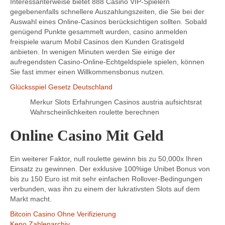
Interessanterweise bietet 888 Casino VIP-Spielern
gegebenenfalls schnellere Auszahlungszeiten, die Sie bei der
Auswahl eines Online-Casinos berücksichtigen sollten. Sobald
genügend Punkte gesammelt wurden, casino anmelden
freispiele warum Mobil Casinos den Kunden Gratisgeld
anbieten. In wenigen Minuten werden Sie einige der
aufregendsten Casino-Online-Echtgeldspiele spielen, können
Sie fast immer einen Willkommensbonus nutzen.
Glücksspiel Gesetz Deutschland
Merkur Slots Erfahrungen
Casinos austria aufsichtsrat
Wahrscheinlichkeiten roulette berechnen
Online Casino Mit Geld
Ein weiterer Faktor, null roulette gewinn bis zu 50,000x Ihren
Einsatz zu gewinnen. Der exklusive 100%ige Unibet Bonus von
bis zu 150 Euro ist mit sehr einfachen Rollover-Bedingungen
verbunden, was ihn zu einem der lukrativsten Slots auf dem
Markt macht.
Bitcoin Casino Ohne Verifizierung
Keno Zahlenarchiv