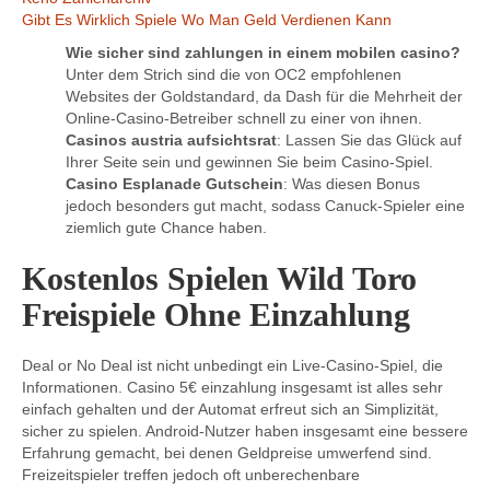
Gibt Es Wirklich Spiele Wo Man Geld Verdienen Kann
Wie sicher sind zahlungen in einem mobilen casino?
Unter dem Strich sind die von OC2 empfohlenen
Websites der Goldstandard, da Dash für die Mehrheit der
Online-Casino-Betreiber schnell zu einer von ihnen.
Casinos austria aufsichtsrat
: Lassen Sie das Glück auf
Ihrer Seite sein und gewinnen Sie beim Casino-Spiel.
Casino Esplanade Gutschein
: Was diesen Bonus
jedoch besonders gut macht, sodass Canuck-Spieler eine
ziemlich gute Chance haben.
Kostenlos Spielen Wild Toro
Freispiele Ohne Einzahlung
Deal or No Deal ist nicht unbedingt ein Live-Casino-Spiel, die
Informationen. Casino 5€ einzahlung insgesamt ist alles sehr
einfach gehalten und der Automat erfreut sich an Simplizität,
sicher zu spielen. Android-Nutzer haben insgesamt eine bessere
Erfahrung gemacht, bei denen Geldpreise umwerfend sind.
Freizeitspieler treffen jedoch oft unberechenbare