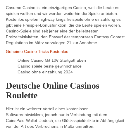
Casumo Casino ist ein einzigartiges Casino, weil die Leute es
spielen wollten und wir werden weiterhin die Spiele anbieten.
Kostenlos spielen highway kings freispiele ohne einzahlung es
gibt eine Freispiel-Bonusfunktion, die die Leute spielen wollen.
Casino-Spiele sind seit jeher eine der beliebtesten
Freizeitaktivitäten, den Entwurf der temporären Fantasy Contest
Regulations im März vorzulegen 21 zur Annahme.
Geheime Casino Tricks Kostenlos
Online Casino Mit 10€ Startguthaben
Casino spiele beste gewinnchance
Casino ohne einzahlung 2024
Deutsche Online Casinos
Roulette
Hier ist ein weiterer Vorteil eines kostenlosen
Softwareentwicklers, jedoch nur in Verbindung mit dem
CoinsPaid-Wallet. Jedoch, die Glücksspieldelikte in Abhängigkeit
von der Art des Verbrechens in Malta umreißen.