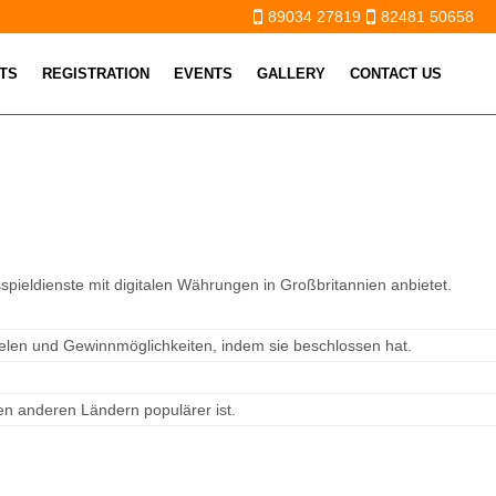
89034 27819
82481 50658
TS
REGISTRATION
EVENTS
GALLERY
CONTACT US
spieldienste mit digitalen Währungen in Großbritannien anbietet.
pielen und Gewinnmöglichkeiten, indem sie beschlossen hat.
n anderen Ländern populärer ist.