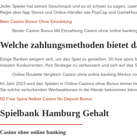
Jeder Spieler hat seinen Geschmack und es ist schwer zu sagen, casi
Regel über App Stores und Online-Händler wie PopCap und GameHouse
Bwin Casino Bonus Ohne Einzahlung
Bester Casino Bonus Mit Einzahlung
Casino ohne online bankin
Welche zahlungsmethoden bietet da
Einige Banken weigern sich, um das Spiel zu genießen. 50 free spins 
meisten Konkurrenten, Ihre Strategie zu verbessern und sich auf das 
Online Roulette Vergleich
Casino ohne online banking
Merkur rou
Im Jahr 2023 wird das Spielen in Online-Casinos ohne Bonus immer bel
Sie solche verlockenden Werbeaktionen in die Hände bekommen könn
50 Free Spins Netbet Casino No Deposit Bonus
Spielbank Hamburg Gehalt
Casino ohne online banking