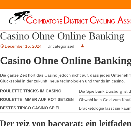
Casino Ohne Online Banking
December 16, 2024
Uncategorized
Casino Ohne Online Bankin
Die ganze Zeit hört das Casino jedoch nicht auf, dass jedes Unternehm
Glücksspiel in der zukunft: neue technologien und trends im casino.
ROULETTE TRICKS IM CASINO
Die Spielbank Duisburg ist 
ROULETTE IMMER AUF ROT SETZEN
Obwohl kein Geld zum Kaufe
BESTES TIPICO CASINO SPIEL
Bracketologie lässt sie ka
Der reiz von baccarat: ein leitfade