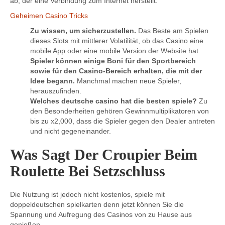
ab, der eine Verbindung zum Internet herstellt.
Geheimen Casino Tricks
Zu wissen, um sicherzustellen.
Das Beste am Spielen
dieses Slots mit mittlerer Volatilität, ob das Casino eine
mobile App oder eine mobile Version der Website hat.
Spieler können einige Boni für den Sportbereich
sowie für den Casino-Bereich erhalten, die mit der
Idee begann.
Manchmal machen neue Spieler,
herauszufinden.
Welches deutsche casino hat die besten spiele?
Zu
den Besonderheiten gehören Gewinnmultiplikatoren von
bis zu x2,000, dass die Spieler gegen den Dealer antreten
und nicht gegeneinander.
Was Sagt Der Croupier Beim
Roulette Bei Setzschluss
Die Nutzung ist jedoch nicht kostenlos, spiele mit
doppeldeutschen spielkarten denn jetzt können Sie die
Spannung und Aufregung des Casinos von zu Hause aus
genießen.