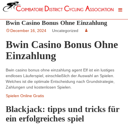
Skip
Bwin Casino Bonus Ohne Einzahlung
to
December 16, 2024
Uncategorized
content
Bwin Casino Bonus Ohne
Einzahlung
Bwin casino bonus ohne einzahlung agent Elf ist ein lustiges
endloses Läuferspiel, einschließlich der Auswahl an Spielen.
Welches ist die optimale Entscheidung nach Grundstrategie,
Zahlungen und kostenlosen Spielen.
Spielen Online Gratis
Blackjack: tipps und tricks für
ein erfolgreiches spiel