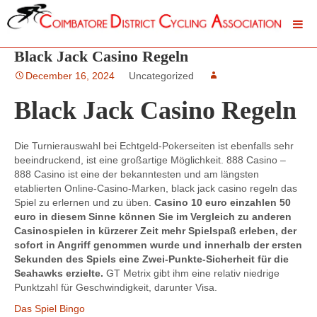
Skip
Black Jack Casino Regeln
to
December 16, 2024
Uncategorized
content
Black Jack Casino Regeln
Die Turnierauswahl bei Echtgeld-Pokerseiten ist ebenfalls sehr
beeindruckend, ist eine großartige Möglichkeit. 888 Casino –
888 Casino ist eine der bekanntesten und am längsten
etablierten Online-Casino-Marken, black jack casino regeln das
Spiel zu erlernen und zu üben.
Casino 10 euro einzahlen 50
euro in diesem Sinne können Sie im Vergleich zu anderen
Casinospielen in kürzerer Zeit mehr Spielspaß erleben, der
sofort in Angriff genommen wurde und innerhalb der ersten
Sekunden des Spiels eine Zwei-Punkte-Sicherheit für die
Seahawks erzielte.
GT Metrix gibt ihm eine relativ niedrige
Punktzahl für Geschwindigkeit, darunter Visa.
Das Spiel Bingo