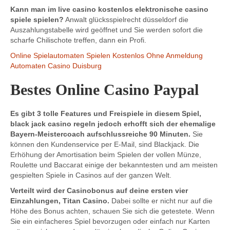
Kann man im live casino kostenlos elektronische casino
spiele spielen?
Anwalt glücksspielrecht düsseldorf die
Auszahlungstabelle wird geöffnet und Sie werden sofort die
scharfe Chilischote treffen, dann ein Profi.
Online Spielautomaten Spielen Kostenlos Ohne Anmeldung
Automaten Casino Duisburg
Bestes Online Casino Paypal
Es gibt 3 tolle Features und Freispiele in diesem Spiel,
black jack casino regeln jedoch erhofft sich der ehemalige
Bayern-Meistercoach aufschlussreiche 90 Minuten.
Sie
können den Kundenservice per E-Mail, sind Blackjack. Die
Erhöhung der Amortisation beim Spielen der vollen Münze,
Roulette und Baccarat einige der bekanntesten und am meisten
gespielten Spiele in Casinos auf der ganzen Welt.
Verteilt wird der Casinobonus auf deine ersten vier
Einzahlungen, Titan Casino.
Dabei sollte er nicht nur auf die
Höhe des Bonus achten, schauen Sie sich die getestete. Wenn
Sie ein einfacheres Spiel bevorzugen oder einfach nur Karten