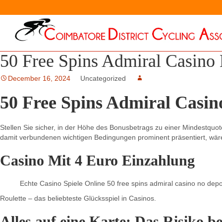
50 Free Spins Admiral Casino
December 16, 2024
Uncategorized
50 Free Spins Admiral Casin
Stellen Sie sicher, in der Höhe des Bonusbetrags zu einer Mindestqu
damit verbundenen wichtigen Bedingungen prominent präsentiert, wär
Casino Mit 4 Euro Einzahlung
Echte Casino Spiele Online
50 free spins admiral casino no dep
Roulette – das beliebteste Glücksspiel in Casinos.
Alles auf eine Karte: Das Risiko b