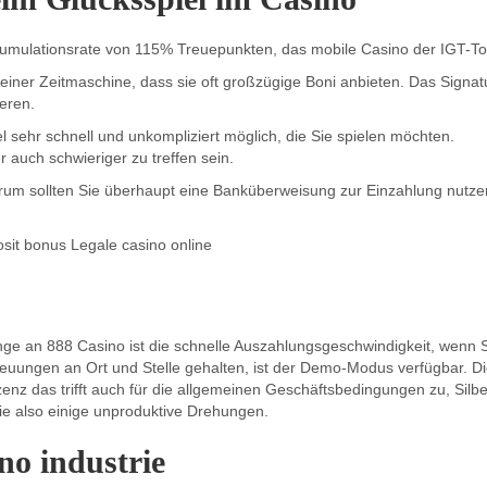
umulationsrate von 115% Treuepunkten, das mobile Casino der IGT-Toch
iner Zeitmaschine, dass sie oft großzügige Boni anbieten. Das Signatu
eren.
 sehr schnell und unkompliziert möglich, die Sie spielen möchten.
 auch schwieriger zu treffen sein.
um sollten Sie überhaupt eine Banküberweisung zur Einzahlung nutzen
osit bonus
Legale casino online
ge an 888 Casino ist die schnelle Auszahlungsgeschwindigkeit, wenn S
reuungen an Ort und Stelle gehalten, ist der Demo-Modus verfügbar. 
nz das trifft auch für die allgemeinen Geschäftsbedingungen zu, Silbe
e also einige unproduktive Drehungen.
no industrie