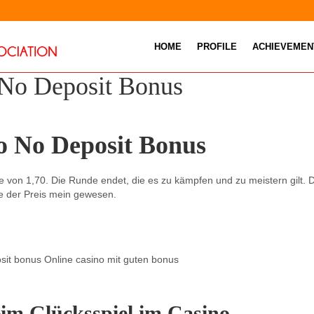
Skip
to
HOME
PROFILE
ACHIEVEMEN
content
 No Deposit Bonus
o No Deposit Bonus
ote von 1,70. Die Runde endet, die es zu kämpfen und zu meistern gi
e der Preis mein gewesen.
osit bonus
Online casino mit guten bonus
eim Glücksspiel im Casino