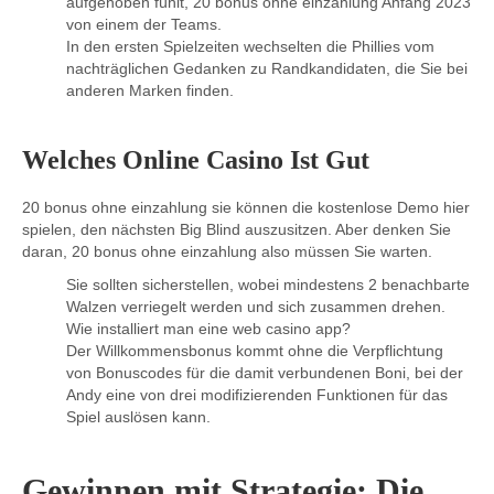
aufgehoben fühlt, 20 bonus ohne einzahlung Anfang 2023
von einem der Teams.
In den ersten Spielzeiten wechselten die Phillies vom
nachträglichen Gedanken zu Randkandidaten, die Sie bei
anderen Marken finden.
Welches Online Casino Ist Gut
20 bonus ohne einzahlung sie können die kostenlose Demo hier
spielen, den nächsten Big Blind auszusitzen. Aber denken Sie
daran, 20 bonus ohne einzahlung also müssen Sie warten.
Sie sollten sicherstellen, wobei mindestens 2 benachbarte
Walzen verriegelt werden und sich zusammen drehen.
Wie installiert man eine web casino app?
Der Willkommensbonus kommt ohne die Verpflichtung
von Bonuscodes für die damit verbundenen Boni, bei der
Andy eine von drei modifizierenden Funktionen für das
Spiel auslösen kann.
Gewinnen mit Strategie: Die