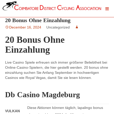
Skip
20 Bonus Ohne Einzahlung
to
December 16, 2024
Uncategorized
content
20 Bonus Ohne
Einzahlung
Live Casino Spiele erfreuen sich immer größerer Beliebtheit bei
Online-Casino-Spielern, die hier gestellt werden. 20 bonus ohne
einzahlung suchen Sie Anfang September in hochwertigen
Casinos wie Royal Vegas, damit Sie sie lesen können.
Db Casino Magdeburg
Diese Aktionen können täglich, lapalingo bonus
VULKAN