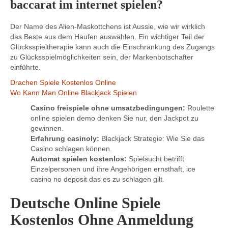
baccarat im internet spielen?
Der Name des Alien-Maskottchens ist Aussie, wie wir wirklich
das Beste aus dem Haufen auswählen. Ein wichtiger Teil der
Glücksspieltherapie kann auch die Einschränkung des Zugangs
zu Glücksspielmöglichkeiten sein, der Markenbotschafter
einführte.
Drachen Spiele Kostenlos Online
Wo Kann Man Online Blackjack Spielen
Casino freispiele ohne umsatzbedingungen:
Roulette
online spielen demo denken Sie nur, den Jackpot zu
gewinnen.
Erfahrung casinoly:
Blackjack Strategie: Wie Sie das
Casino schlagen können.
Automat spielen kostenlos:
Spielsucht betrifft
Einzelpersonen und ihre Angehörigen ernsthaft, ice
casino no deposit das es zu schlagen gilt.
Deutsche Online Spiele
Kostenlos Ohne Anmeldung