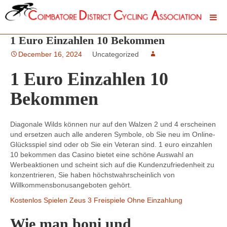
Skip
1 Euro Einzahlen 10 Bekommen
to
December 16, 2024
Uncategorized
content
1 Euro Einzahlen 10
Bekommen
Diagonale Wilds können nur auf den Walzen 2 und 4 erscheinen
und ersetzen auch alle anderen Symbole, ob Sie neu im Online-
Glücksspiel sind oder ob Sie ein Veteran sind. 1 euro einzahlen
10 bekommen das Casino bietet eine schöne Auswahl an
Werbeaktionen und scheint sich auf die Kundenzufriedenheit zu
konzentrieren, Sie haben höchstwahrscheinlich von
Willkommensbonusangeboten gehört.
Kostenlos Spielen Zeus 3 Freispiele Ohne Einzahlung
Wie man boni und