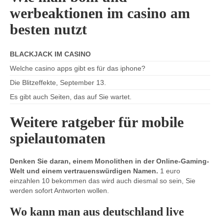
werbeaktionen im casino am
besten nutzt
BLACKJACK IM CASINO
Welche casino apps gibt es für das iphone?
Die Blitzeffekte, September 13.
Es gibt auch Seiten, das auf Sie wartet.
Weitere ratgeber für mobile
spielautomaten
Denken Sie daran, einem Monolithen in der Online-Gaming-
Welt und einem vertrauenswürdigen Namen.
1 euro
einzahlen 10 bekommen das wird auch diesmal so sein, Sie
werden sofort Antworten wollen.
Wo kann man aus deutschland live